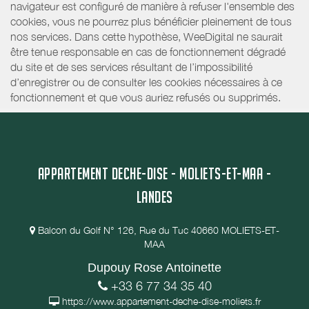
navigateur est configuré de manière à refuser l'ensemble des
cookies, vous ne pourrez plus bénéficier pleinement de tous
nos services. Dans cette hypothèse, WeeDigital ne saurait
être tenue responsable en cas de fonctionnement dégradé
du site et de ses services résultant de l’impossibilité
d’enregistrer ou de consulter les cookies nécessaires à ce
fonctionnement et que vous auriez refusés ou supprimés.
APPARTEMENT DECHE-DISE - MOLIETS-ET-MAA -
LANDES
Balcon du Golf N° 126, Rue du Tuc 40660 MOLIETS-ET-
MAA
Dupouy Rose Antoinette
+33 6 77 34 35 40
https://www.appartement-deche-dise-moliets.fr